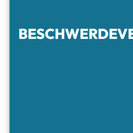
BESCHWERDE­V