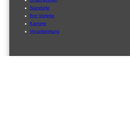
Unternehmen
Standorte
Ihre Vorteile
Karriere
Verantwortung
Private Label
Rundum Service
Forschung und Entwicklung
Qualitätsversprechen
Downloads
INCI Datenblätter