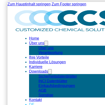
Zum Hauptinhalt springen
Zum Footer springen
Home
Über uns
Über uns
Verantwortung
Ihre Vorteile
Individuelle Lösungen
Karriere
Downloads
Sicherheitsdatenblätter
INCI Datenblätter
Einkaufsbedingungen
AGB
Sonstige
Kontakt
DE