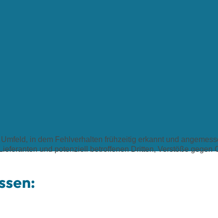
es Umfeld, in dem Fehlverhalten frühzeitig erkannt und angeme
Lieferanten und potenziell betroffenen Dritten, Verstöße gegen
ssen: