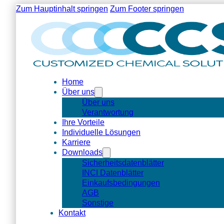
Zum Hauptinhalt springen
Zum Footer springen
Home
Über uns
Über uns
Verantwortung
Ihre Vorteile
Individuelle Lösungen
Karriere
Downloads
Sicherheitsdatenblätter
INCI Datenblätter
Einkaufsbedingungen
AGB
Sonstige
Kontakt