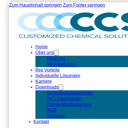
Zum Hauptinhalt springen
Zum Footer springen
Home
Über uns
Über uns
Verantwortung
Ihre Vorteile
Individuelle Lösungen
Karriere
Downloads
Sicherheitsdatenblätter
INCI Datenblätter
Einkaufsbedingungen
AGB
Sonstige
Kontakt