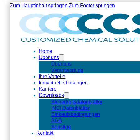
Zum Hauptinhalt springen
Zum Footer springen
Home
Über uns
Über uns
Verantwortung
Ihre Vorteile
Individuelle Lösungen
Karriere
Downloads
Sicherheitsdatenblätter
INCI Datenblätter
Einkaufsbedingungen
AGB
Sonstige
Kontakt